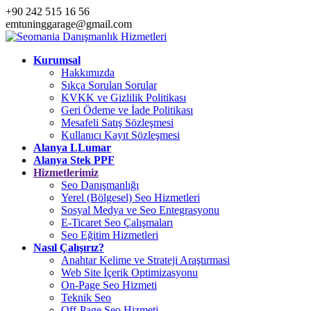
+90 242 515 16 56
emtuninggarage@gmail.com
Kurumsal
Hakkımızda
Sıkça Sorulan Sorular
KVKK ve Gizlilik Politikası
Geri Ödeme ve İade Politikası
Mesafeli Satış Sözleşmesi
Kullanıcı Kayıt Sözleşmesi
Alanya LLumar
Alanya Stek PPF
Hizmetlerimiz
Seo Danışmanlığı
Yerel (Bölgesel) Seo Hizmetleri
Sosyal Medya ve Seo Entegrasyonu
E-Ticaret Seo Çalışmaları
Seo Eğitim Hizmetleri
Nasıl Çalışırız?
Anahtar Kelime ve Strateji Araştırmasi
Web Site İçerik Optimizasyonu
On-Page Seo Hizmeti
Teknik Seo
Off-Page Seo Hizmeti