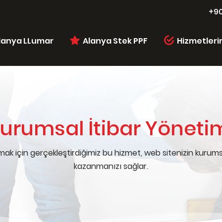
+90
lanya LLumar
Alanya Stek PPF
Hizmetleri
urumsal İtibar Yöneti
rmak için gerçekleştirdiğimiz bu hizmet, web sitenizin kurums
kazanmanızı sağlar.