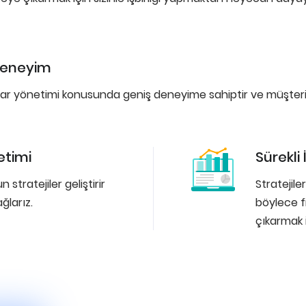
 Deneyim
tibar yönetimi konusunda geniş deneyime sahiptir ve müşteri
netimi
Sürekli
stratejiler geliştirir
Stratejiler
ağlarız.
böylece fi
çıkarmak i