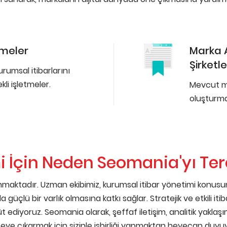
tmeler
Marka A
Şirketle
urumsal itibarlarını
li işletmeler.
Mevcut ma
oluşturma
 İçin Neden Seomania'yı Terc
maktadır. Uzman ekibimiz, kurumsal itibar yönetimi konusu
a güçlü bir varlık olmasına katkı sağlar. Stratejik ve etkili it
diyoruz. Seomania olarak, şeffaf iletişim, analitik yakla
üzeye çıkarmak için sizinle işbirliği yapmaktan heyecan duyu