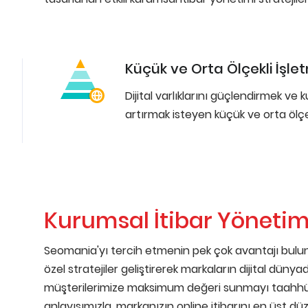
Küçük ve Orta Ölçekli İşle
Dijital varlıklarını güçlendirmek ve k
artırmak isteyen küçük ve orta ölçek
Kurumsal İtibar Yönetimi
Seomania'yı tercih etmenin pek çok avantajı bulun
özel stratejiler geliştirerek markaların dijital dünyad
müşterilerimize maksimum değeri sunmayı taahhüt e
anlayışımızla, markanızın online itibarını en üst d