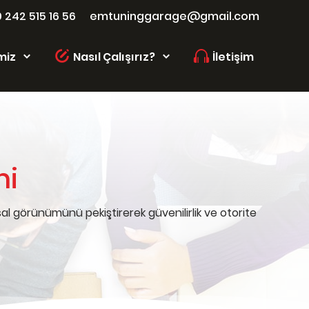
 242 515 16 56
emtuninggarage@gmail.com
miz
Nasıl Çalışırız?
İletişim
mi
al görünümünü pekiştirerek güvenilirlik ve otorite