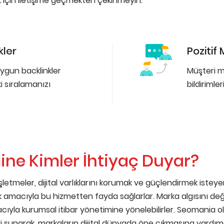
çin iletişime geçmekten çekinmeyin.
kler
Pozitif 
uygun backlinkler
Müşteri m
 sıralamanızı
bildirimler
ine Kimler İhtiyaç Duyar?
tmeler, dijital varlıklarını korumak ve güçlendirmek isteyenle
k amacıyla bu hizmetten fayda sağlarlar. Marka algısını değ
cıyla kurumsal itibar yönetimine yönelebilirler. Seomania ola
leri sunarak, markaların dijital dünyada öne çıkmasına yardım