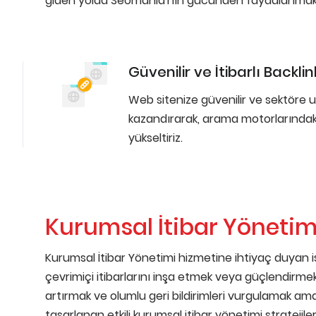
giden yolda Seomania'nın gücünden faydalanmak i
Güvenilir ve İtibarlı Backlin
Web sitenize güvenilir ve sektöre 
kazandırarak, arama motorlarındaki
yükseltiriz.
Kurumsal İtibar Yönetim
Kurumsal İtibar Yönetimi hizmetine ihtiyaç duyan işle
çevrimiçi itibarlarını inşa etmek veya güçlendirme
artırmak ve olumlu geri bildirimleri vurgulamak ama
tasarlanan etkili kurumsal itibar yönetimi strateji