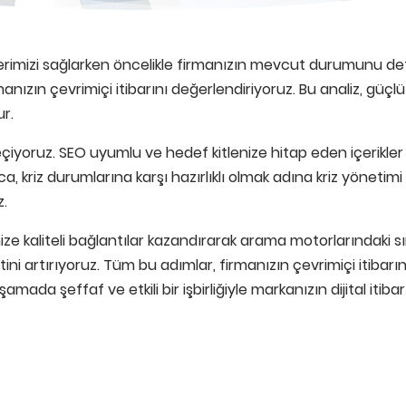
imizi sağlarken öncelikle firmanızın mevcut durumunu detaylı
anızın çevrimiçi itibarını değerlendiriyoruz. Bu analiz, güçlü y
ur.
iyoruz. SEO uyumlu ve hedef kitlenize hitap eden içerikle
a, kriz durumlarına karşı hazırlıklı olmak adına kriz yönetimi st
z.
tenize kaliteli bağlantılar kazandırarak arama motorlarındaki s
ini artırıyoruz. Tüm bu adımlar, firmanızın çevrimiçi itiba
amada şeffaf ve etkili bir işbirliğiyle markanızın dijital iti